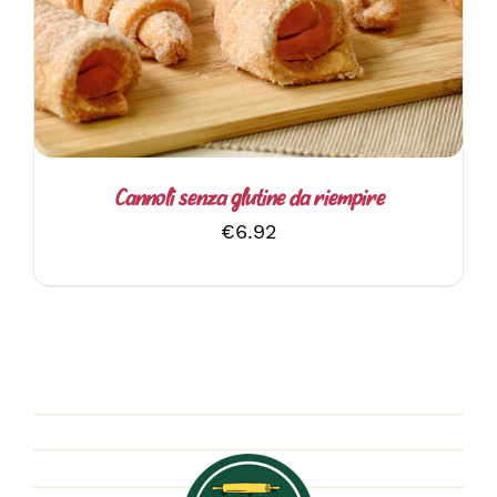
Cannoli senza glutine da riempire
€
6.92