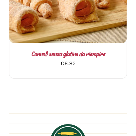
Cannoli senza glutine da riempire
€
6.92