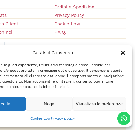
Ordini e Spedizioni
vata
Privacy Policy
a Clienti
Cookie Low
on noi
F.A.Q.
Gestisci Consenso
 le migliori esperienze, utilizziamo tecnologie come i cookie per
 e/o accedere alle informazioni del dispositivo. Il consenso a queste
ci permetterà di elaborare dati come il comportamento di navigazione
u questo sito. Non acconsentire o ritirare il consenso può influire
te su alcune caratteristiche e funzioni.
cetta
Nega
Visualizza le preferenze
rl
– P.IVA 02618710400 –
Credits
Cookie Low
Privacy policy