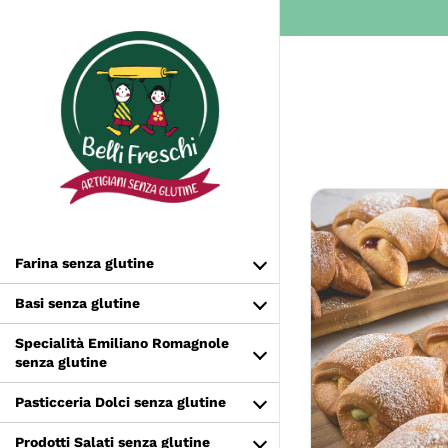
Salta
al
contenuto
Farina senza glutine
Basi senza glutine
Specialità Emiliano Romagnole
SCEGLI
senza glutine
Pasticceria Dolci senza glutine
Prodotti Salati senza glutine