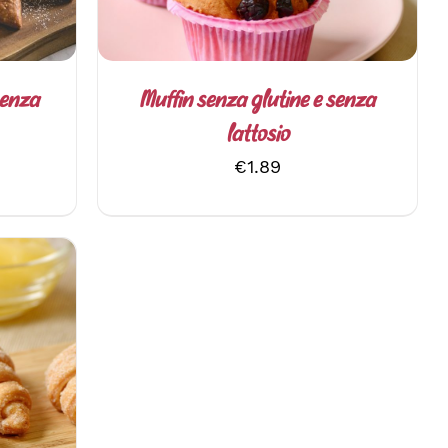
LE
OPZIONI
POSSONO
ESSERE
SCELTE
senza
Muffin senza glutine e senza
NELLA
lattosio
PAGINA
DEL
scia
€
1.89
PRODOTTO
ezzo:
.43
.54
/