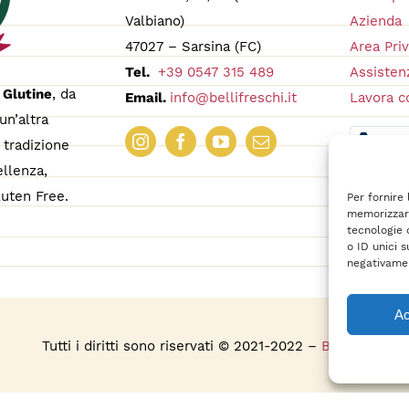
Valbiano)
Azienda
47027 – Sarsina (FC)
Area Pri
Tel.
+39 0547 315 489
Assistenz
 Glutine
, da
Email.
info@bellifreschi.it
Lavora c
un’altra
tradizione
ellenza,
uten Free.
Per fornire
memorizzare
tecnologie 
o ID unici s
negativamen
Ac
s
Tutti i diritti sono riservati © 2021-2022 –
BelliFreschi