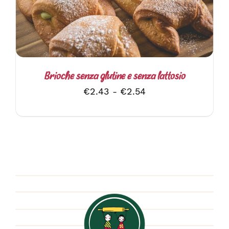
PIÙ
VARIANTI.
LE
OPZIONI
POSSONO
ESSERE
SCELTE
Brioche senza glutine e senza lattosio
NELLA
Fascia
€
2.43
-
€
2.54
PAGINA
DEL
di
PRODOTTO
prezzo:
da
€2.43
a
€2.54