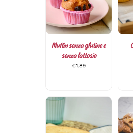
PIÙ
VARIANTI.
LE
OPZIONI
POSSONO
ESSERE
SCELTE
Muffin senza glutine e
C
NELLA
senza lattosio
PAGINA
DEL
€
1.89
PRODOTTO