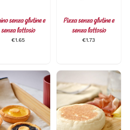
ino senza glutine e
Pizza senza glutine e
senza lattosio
senza lattosio
€
1.65
€
1.73
AGGIUNGI AL CARRELLO
QUESTO
EGLI
/
DETTAGLI
/
DETTAGLI
PRODOTTO
HA