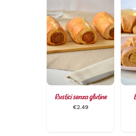
AGGIUNGI AL CARRELLO
SC
/
DETTAGLI
Rustici senza glutine
B
€
2.49