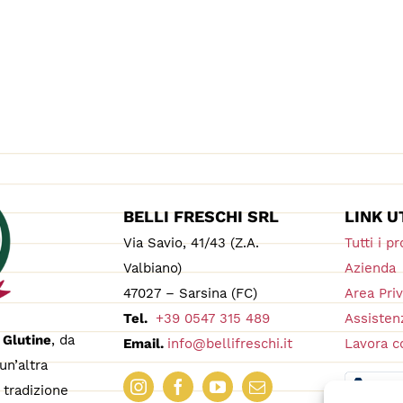
BELLI FRESCHI SRL
LINK U
Via Savio, 41/43 (Z.A.
Tutti i pr
Valbiano)
Azienda
47027 – Sarsina (FC)
Area Pri
Tel.
+39 0547 315 489
Assistenz
 Glutine
, da
Email.
info@bellifreschi.it
Lavora c
un’altra
tradizione