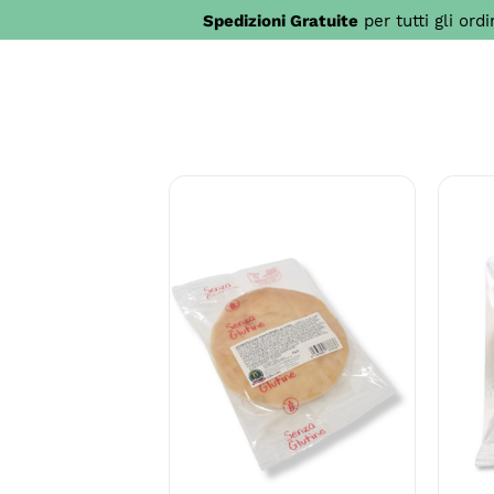
Spedizioni Gratuite
per tutti gli ord
AGGIUNGI AL CARRELLO
AGG
/
DETTAGLI