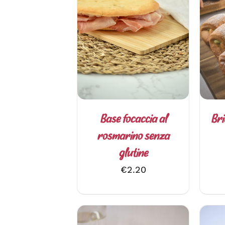
AGGIUNGI AL CARRELLO
SC
/
DETTAGLI
Base focaccia al
Bri
rosmarino senza
glutine
€
2.20