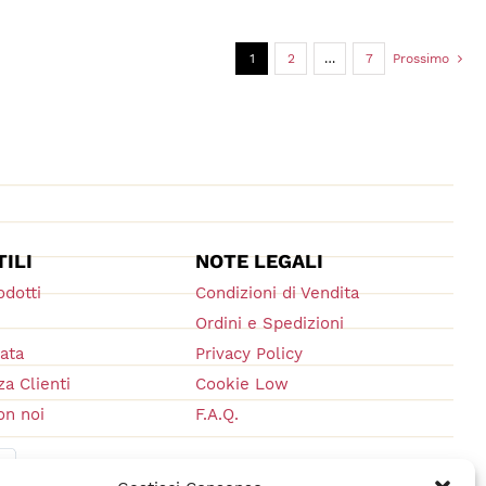
1
2
…
7
Prossimo
TILI
NOTE LEGALI
odotti
Condizioni di Vendita
Ordini e Spedizioni
vata
Privacy Policy
a Clienti
Cookie Low
on noi
F.A.Q.