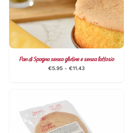
QUESTO
SCEGLI
/
DETTAGLI
PRODOTTO
HA
PIÙ
VARIANTI.
LE
OPZIONI
POSSONO
ESSERE
SCELTE
Pan di Spagna senza glutine e senza lattosio
NELLA
Fascia
€
5.95
-
€
11.43
PAGINA
DEL
di
PRODOTTO
prezzo:
da
€5.95
a
€11.43