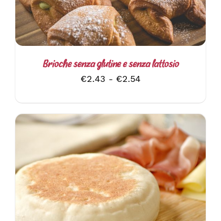
VARIANTI.
LE
OPZIONI
POSSONO
ESSERE
SCELTE
Brioche senza glutine e senza lattosio
NELLA
Fascia
€
2.43
-
€
2.54
PAGINA
DEL
di
PRODOTTO
prezzo:
da
€2.43
a
€2.54
AGGIUNGI AL CARRELLO
/
DETTAGLI