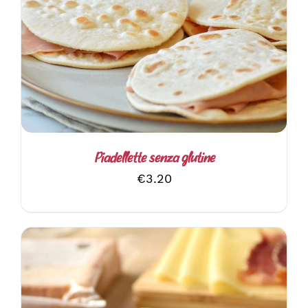
AGGIUNGI AL CARRELLO
/
DETTAGLI
Piadellette senza glutine
€
3.20