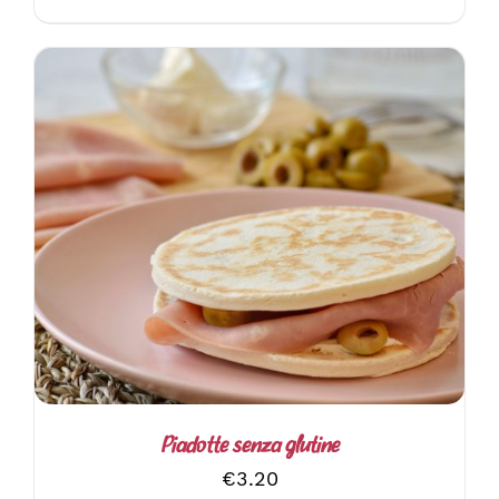
AGGIUNGI AL CARRELLO
/
DETTAGLI
Piadotte senza glutine
€
3.20