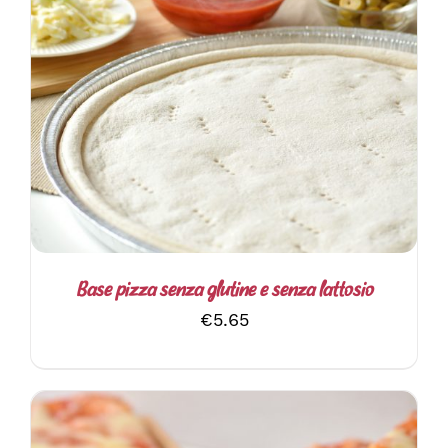
AGGIUNGI AL CARRELLO
/
DETTAGLI
Base pizza senza glutine e senza lattosio
€
5.65