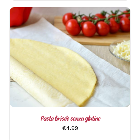
AGGIUNGI AL CARRELLO
/
DETTAGLI
Pasta brisée senza glutine
€
4.99