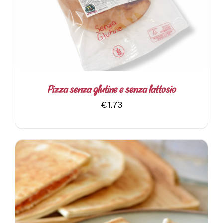
Pizza senza glutine e senza lattosio
€
1.73
QUESTO
SCEGLI
/
DETTAGLI