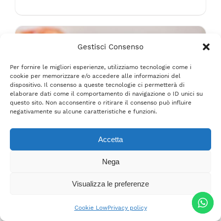
Gestisci Consenso
Per fornire le migliori esperienze, utilizziamo tecnologie come i
cookie per memorizzare e/o accedere alle informazioni del
dispositivo. Il consenso a queste tecnologie ci permetterà di
elaborare dati come il comportamento di navigazione o ID unici su
questo sito. Non acconsentire o ritirare il consenso può influire
QUESTO
SCEGLI
/
DETTAGLI
negativamente su alcune caratteristiche e funzioni.
PRODOTTO
HA
PIÙ
Accetta
VARIANTI.
LE
Nega
OPZIONI
POSSONO
Visualizza le preferenze
ESSERE
SCELTE
Pizza al taglio senza glutine
Cookie Low
Privacy policy
NELLA
Fascia
€
4.03
-
€
8.38
PAGINA