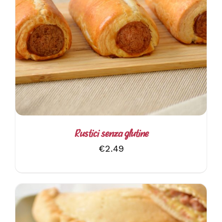
AGGIUNGI AL CARRELLO
/
DETTAGLI
Rustici senza glutine
€
2.49