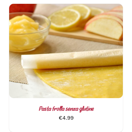
AGGIUNGI AL CARRELLO
/
DETTAGLI
Pasta frolla senza glutine
€
4.99