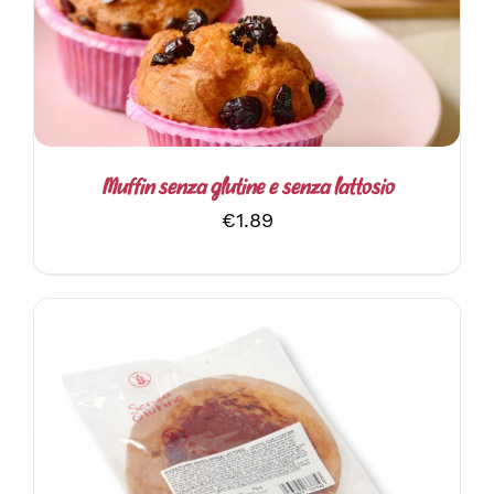
HA
PIÙ
VARIANTI.
LE
OPZIONI
POSSONO
ESSERE
SCELTE
Muffin senza glutine e senza lattosio
NELLA
€
1.89
PAGINA
DEL
PRODOTTO
AGGIUNGI AL CARRELLO
/
DETTAGLI