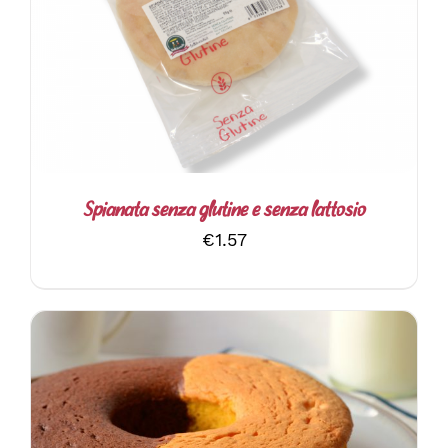
AGGIUNGI AL CARRELLO
/
DETTAGLI
Spianata senza glutine e senza lattosio
€
1.57