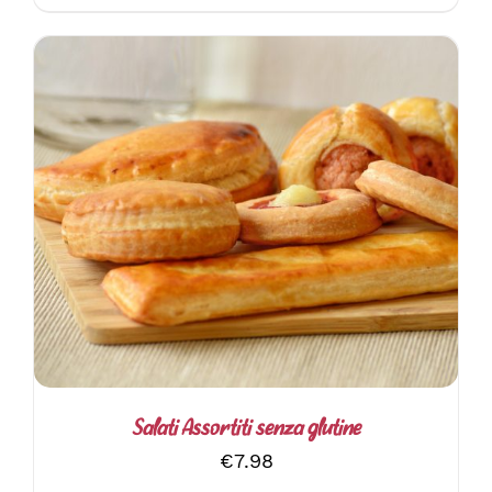
AGGIUNGI AL CARRELLO
/
DETTAGLI
Salati Assortiti senza glutine
€
7.98