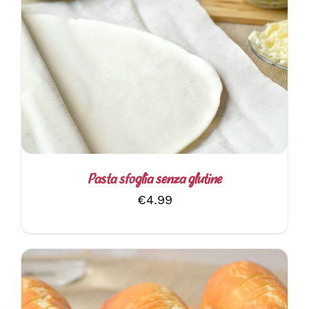
AGGIUNGI AL CARRELLO
/
DETTAGLI
Pasta sfoglia senza glutine
€
4.99