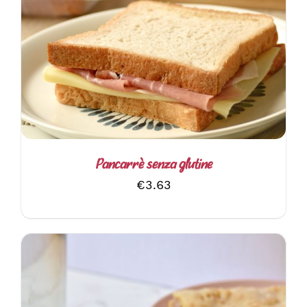
AGGIUNGI AL CARRELLO
/
DETTAGLI
Pancarrè senza glutine
€
3.63