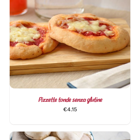
AGGIUNGI AL CARRELLO
/
DETTAGLI
Pizzette tonde senza glutine
€
4.15