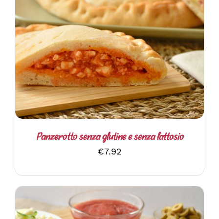
QUESTO
SCEGLI
/
DETTAGLI
PRODOTTO
HA
PIÙ
VARIANTI.
LE
OPZIONI
POSSONO
ESSERE
SCELTE
Panzerotto senza glutine e senza lattosio
NELLA
€
7.92
PAGINA
DEL
PRODOTTO