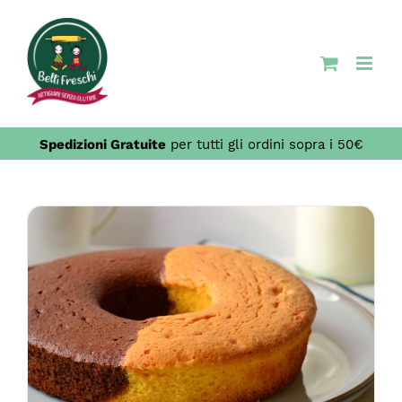
Salta
al
contenuto
Spedizioni Gratuite
per tutti gli ordini sopra i 50€
QUESTO
SCEGLI
/
DETTAGLI
PRODOTTO
HA