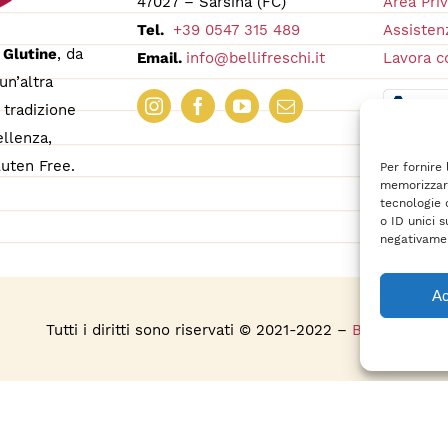
47027 – Sarsina (FC)
Area Pri
Tel.
+39 0547 315 489
Assistenz
 Glutine
, da
Email.
info@bellifreschi.it
Lavora c
un’altra
tradizione
ellenza,
uten Free.
Per fornire
memorizzare
tecnologie 
o ID unici s
negativamen
Ac
s
Tutti i diritti sono riservati © 2021-2022 –
BelliFreschi