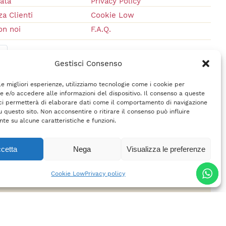
vata
Privacy Policy
a Clienti
Cookie Low
on noi
F.A.Q.
Gestisci Consenso
 le migliori esperienze, utilizziamo tecnologie come i cookie per
 e/o accedere alle informazioni del dispositivo. Il consenso a queste
ci permetterà di elaborare dati come il comportamento di navigazione
u questo sito. Non acconsentire o ritirare il consenso può influire
te su alcune caratteristiche e funzioni.
cetta
Nega
Visualizza le preferenze
rl
– P.IVA 02618710400 –
Credits
Cookie Low
Privacy policy