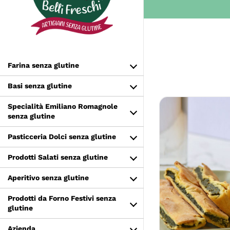
Salta
al
contenuto
Farina senza glutine
Basi senza glutine
Specialità Emiliano Romagnole
senza glutine
Pasticceria Dolci senza glutine
Prodotti Salati senza glutine
Aperitivo senza glutine
SCEGLI
Prodotti da Forno Festivi senza
glutine
Azienda