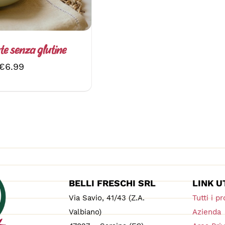
LE
OPZIONI
POSSONO
ESSERE
SCELTE
te senza glutine
NELLA
€
6.99
PAGINA
DEL
PRODOTTO
BELLI FRESCHI SRL
LINK U
Via Savio, 41/43 (Z.A.
Tutti i pr
Valbiano)
Azienda