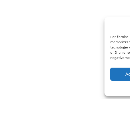
Per fornire
memorizzare
tecnologie 
o ID unici s
negativamen
Ac