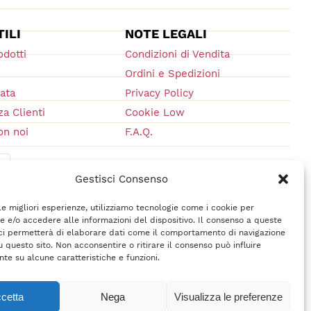
TILI
NOTE LEGALI
odotti
Condizioni di Vendita
Ordini e Spedizioni
vata
Privacy Policy
a Clienti
Cookie Low
on noi
F.A.Q.
Gestisci Consenso
 le migliori esperienze, utilizziamo tecnologie come i cookie per
 e/o accedere alle informazioni del dispositivo. Il consenso a queste
ci permetterà di elaborare dati come il comportamento di navigazione
u questo sito. Non acconsentire o ritirare il consenso può influire
te su alcune caratteristiche e funzioni.
cetta
Nega
Visualizza le preferenze