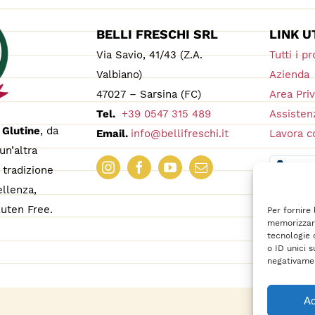
BELLI FRESCHI SRL
LINK U
Via Savio, 41/43 (Z.A.
Tutti i pr
Valbiano)
Azienda
47027 – Sarsina (FC)
Area Pri
Tel.
+39 0547 315 489
Assistenz
 Glutine
, da
Email.
info@bellifreschi.it
Lavora c
un’altra
tradizione
ellenza,
uten Free.
Per fornire
memorizzare
tecnologie 
o ID unici s
negativamen
Ac