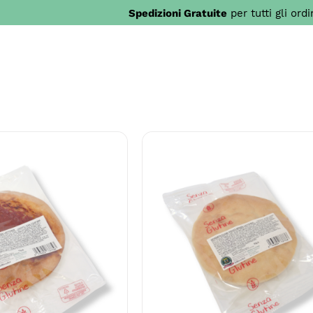
Spedizioni Gratuite
per tutti gli ord
AL CARRELLO
/
AGGIUNGI AL CARRELLO
ETTAGLI
DETTAGLI