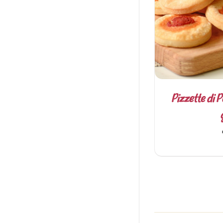
D
Pizzette di 