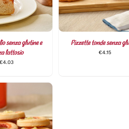
lio senza glutine e
Pizzette tonde senza glu
€
4.15
a lattosio
€
4.03
AL CARRELLO
/