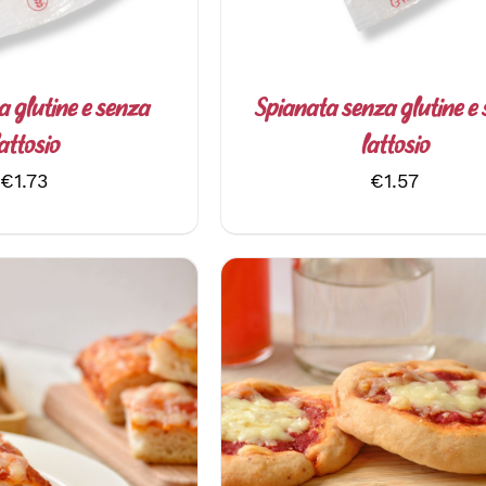
a glutine e senza
Spianata senza glutine e
attosio
lattosio
€
1.73
€
1.57
AL CARRELLO
/
AGGIUNGI AL CARRELLO
ETTAGLI
DETTAGLI