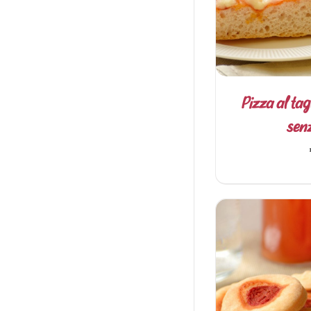
Pizza al tag
senz
AGGIUNGI 