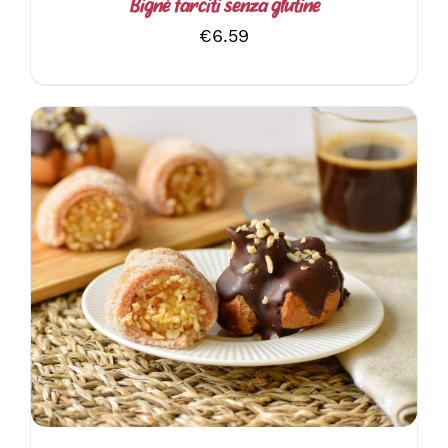
Bignè farciti senza glutine
€
6.59
AGGIUNGI AL CARRELLO
/
DETTAGLI