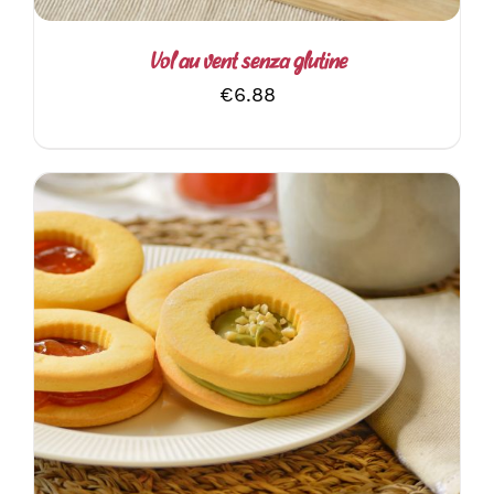
Vol au vent senza glutine
€
6.88
QUESTO
SCEGLI
/
DETTAGLI
PRODOTTO
HA
PIÙ
VARIANTI.
LE
OPZIONI