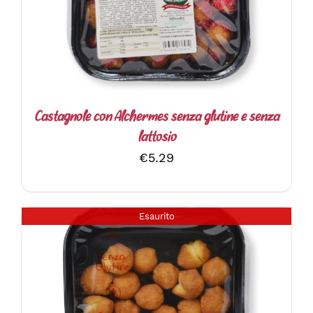
Castagnole con Alchermes senza glutine e senza
lattosio
€
5.29
Esaurito