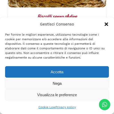
POSSONO
ESSERE
SCELTE
Biscotti senza glutine
NELLA
€
2.92
Gestisci Consenso
PAGINA
DEL
Per fornire le migliori esperienze, utilizziamo tecnologie come i
PRODOTTO
cookie per memorizzare e/o accedere alle informazioni del
dispositivo. Il consenso a queste tecnologie ci permetterà di
elaborare dati come il comportamento di navigazione o ID unici su
questo sito. Non acconsentire o ritirare il consenso può influire
negativamente su alcune caratteristiche e funzioni.
Accetta
QUESTO
Nega
SCEGLI
/
DETTAGLI
PRODOTTO
HA
Visualizza le preferenze
PIÙ
VARIANTI.
Cookie Low
Privacy policy
LE