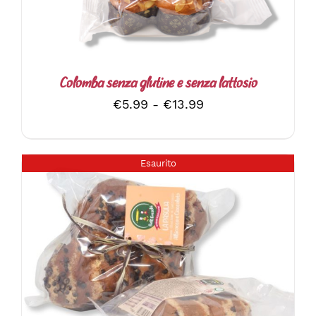
Colomba senza glutine e senza lattosio
Fascia
€
5.99
-
€
13.99
di
prezzo:
da
Esaurito
€5.99
a
€13.99
DETTAGLI