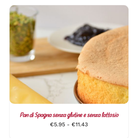
QUESTO
SCEGLI
/
DETTAGLI
PRODOTTO
HA
PIÙ
VARIANTI.
LE
OPZIONI
POSSONO
ESSERE
SCELTE
Pan di Spagna senza glutine e senza lattosio
NELLA
Fascia
€
5.95
-
€
11.43
PAGINA
DEL
di