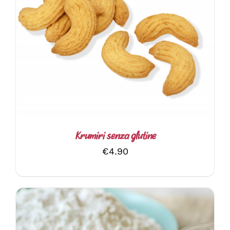
AGGIUNGI AL CARRELLO
/
DETTAGLI
Krumiri senza glutine
€
4.90