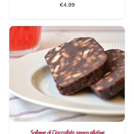
€
4.99
AGGIUNGI AL CARRELLO
/
DETTAGLI
Salame di Cioccolato senza glutine