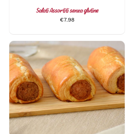
Salati Assortiti senza glutine
€
7.98
AGGIUNGI AL CARRELLO
/
DETTAGLI