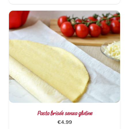
AGGIUNGI AL CARRELLO
/
DETTAGLI
Pasta brisée senza glutine
€
4.99