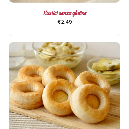
Rustici senza glutine
€
2.49
AGGIUNGI AL CARRELLO
/
DETTAGLI