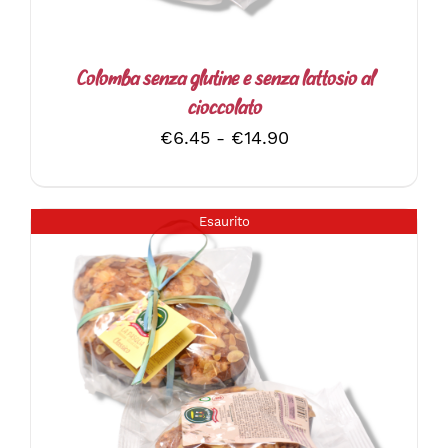
Colomba senza glutine e senza lattosio al
cioccolato
Fascia
€
6.45
-
€
14.90
di
prezzo:
da
Esaurito
€6.45
a
€14.90
DETTAGLI