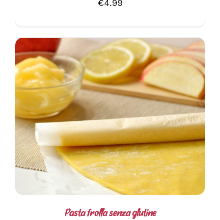
€
4.99
AGGIUNGI AL CARRELLO
/
DETTAGLI
Pasta frolla senza glutine