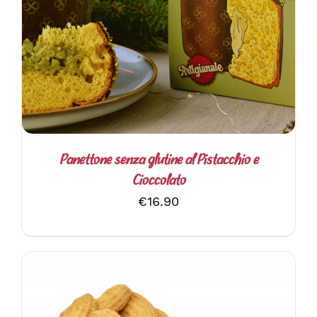
DETTAGLI
Panettone senza glutine al Pistacchio e
Cioccolato
€
16.90